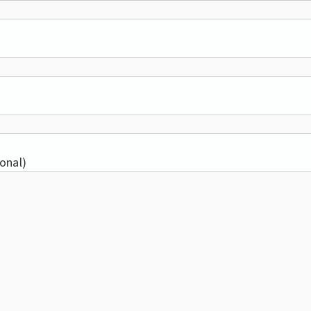
e
onal)